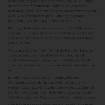
Die befragte Zielgruppe der Schülerinnen und Schüler verfügt
über eine hohe monatliche Kaufkraft, die sie vor allem für
Bekleidung, Essen und Trinken einsetzt. Sie interessieren sich für
Musik, CD’s, elektronische Spiele (Gameboy/ Playstation/ PC)
und Handys (75% der Befragten besitzen ein solches).
Werbung interessiert eher als dass sie stört, wobei Plakate (in
Schulen) und TV-Spots die Favoriten sind. Werbung sollte aber
eher unterhaltend (witzig, lustig, mit guter Musik) als auffällig
(laut, bunt) sein.
Werbung an Schulen finden mehr als die Hälfte der Befragten
zumindest gut, obwohl sie nicht (mehr?) unbedingt jedem
auffällt. Dies kann auch zeigen, dass sich Werbung in Schulen
inzwischen etabliert hat und zu etwas „Alltäglichem“ geworden
ist.
Bemerkenswert ist, wie viele Kontaktmöglichkeiten
Werbeformate in Schulen haben. Die Schülerzeitung (mit
Anzeigen) zeigen über 40% der Befragten weiter, das Schulheft
(mit Sponsoring) sogar mehr als die Hälfte. Werbung hat sich im
Schulalltag der jungen Zielgruppe manifestiert – sie gehört dazu.
Auffallend ist die hohe Markenkenntnis und das Bewusstsein