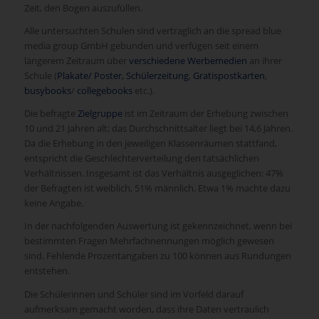
Zeit, den Bogen auszufüllen.
Alle untersuchten Schulen sind vertraglich an die spread blue
media group GmbH gebunden und verfügen seit einem
längerem Zeitraum über
verschiedene Werbemedien
an ihrer
Schule (
Plakate/ Poster,
Schülerzeitung
,
Gratispostkarten
,
busybooks
/
collegebooks
etc.).
Die befragte
Zielgruppe
ist im Zeitraum der Erhebung zwischen
10 und 21 Jahren alt; das Durchschnittsalter liegt bei 14,6 Jahren.
Da die Erhebung in den jeweiligen Klassenräumen stattfand,
entspricht die Geschlechterverteilung den tatsächlichen
Verhältnissen. Insgesamt ist das Verhältnis ausgeglichen: 47%
der Befragten ist weiblich, 51% männlich. Etwa 1% machte dazu
keine Angabe.
In der nachfolgenden Auswertung ist gekennzeichnet, wenn bei
bestimmten Fragen Mehrfachnennungen möglich gewesen
sind. Fehlende Prozentangaben zu 100 können aus Rundungen
entstehen.
Die Schülerinnen und Schüler sind im Vorfeld darauf
aufmerksam gemacht worden, dass ihre Daten vertraulich