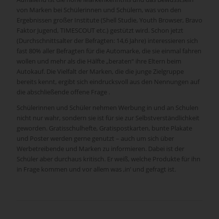
von Marken bei Schülerinnen und Schülern, was von den
Ergebnissen großer Institute (Shell Studie, Youth Browser, Bravo
Faktor Jugend, TIMESCOUT etc.) gestützt wird. Schon jetzt
(Durchschnittsalter der Befragten: 14,6 Jahre) interessieren sich
fast 80% aller Befragten für die Automarke, die sie einmal fahren
wollen und mehr als die Hälfte „beraten“ ihre Eltern beim
Autokauf. Die Vielfalt der Marken, die die junge Zielgruppe
bereits kennt, ergibt sich eindrucksvoll aus den Nennungen auf
die abschließende offene Frage .
Schülerinnen und Schüler nehmen Werbung in und an Schulen
nicht nur wahr, sondern sie ist für sie zur Selbstverständlichkeit
geworden. Gratisschulhefte, Gratispostkarten, bunte Plakate
und Poster werden gerne genutzt – auch um sich über
Werbetreibende und Marken zu informieren. Dabei ist der
Schüler aber durchaus kritisch. Er weiß, welche Produkte für ihn
in Frage kommen und vor allem was ‚in’ und gefragt ist.