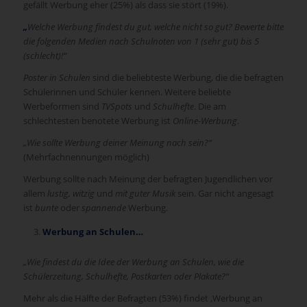
gefällt Werbung eher (25%) als dass sie stört (19%).
„
Welche Werbung findest du gut, welche nicht so gut? Bewerte bitte
die folgenden Medien nach Schulnoten von 1 (sehr gut) bis 5
(schlecht)!“
Poster in Schulen
sind die beliebteste Werbung, die die befragten
Schülerinnen und Schüler kennen. Weitere beliebte
Werbeformen sind
TVSpots
und
Schulhefte
. Die am
schlechtesten benotete Werbung ist
Online-Werbung
.
„Wie sollte Werbung deiner Meinung nach sein?“
(Mehrfachnennungen möglich)
Werbung sollte nach Meinung der befragten Jugendlichen vor
allem
lustig, witzig
und
mit guter Musik
sein. Gar nicht angesagt
ist
bunte
oder
spannende
Werbung.
Werbung an Schulen…
„Wie findest du die Idee der Werbung an Schulen, wie die
Schülerzeitung, Schulhefte, Postkarten oder Plakate?“
Mehr als die Hälfte der Befragten (53%) findet ‚Werbung an