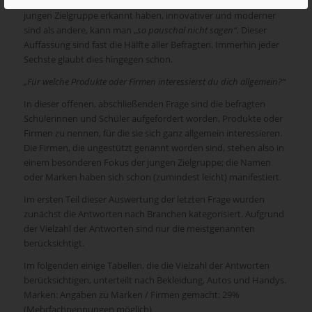
Dass Unternehmen, die die Schule als Kontaktmöglichkeit zur
jungen Zielgruppe erkannt haben, innovativer und moderner
sind als andere, kann man „
so pauschal nicht sagen“.
Dieser
Auffassung sind fast die Hälfte aller Befragten. Immerhin jeder
Sechste glaubt dies hingegen schon.
„Für welche Produkte oder Firmen interessierst du dich allgemein?“
In dieser offenen, abschließenden Frage sind die befragten
Schülerinnen und Schüler aufgefordert worden, Produkte oder
Firmen zu nennen, für die sie sich ganz allgemein interessieren.
Die Firmen, die ungestützt genannt worden sind, stehen also in
einem besonderen Fokus der jungen Zielgruppe; die Namen
oder Marken haben sich schon (zumindest leicht) manifestiert.
Im ersten Teil dieser Auswertung der letzten Frage wurden
zunächst die Antworten nach Branchen kategorisiert. Aufgrund
der Vielzahl der Antworten sind nur die meistgenannten
berücksichtigt.
Im folgenden einige Tabellen, die die Vielzahl der Antworten
berücksichtigen, unterteilt nach Bekleidung, Autos und Handys.
Marken: Angaben zu Marken / Firmen gemacht: 29%
(Mehrfachnennungen möglich)