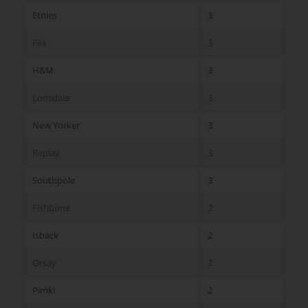
Etnies
3
Fila
3
H&M
3
Lonsdale
3
New Yorker
3
Replay
3
Southpole
3
Fishbone
2
Isback
2
Orsay
2
Pimki
2